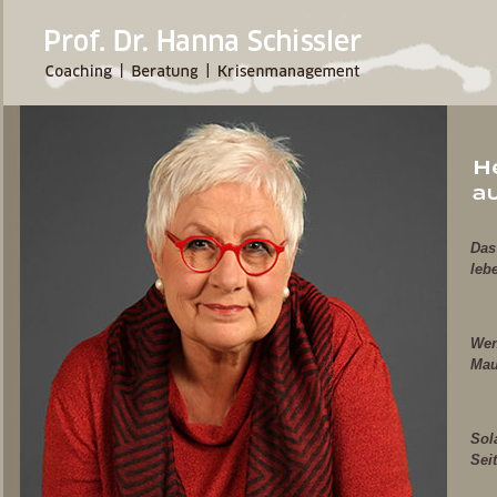
Das
leb
Wen
Mau
Sol
Sei