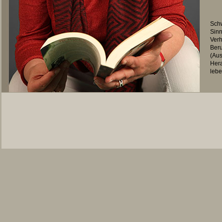
Schw
Sinn
Verh
Beru
(Aus
Hera
lebe